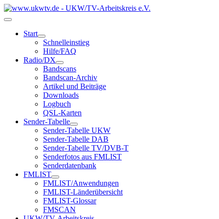
Start
Schnelleinstieg
Hilfe/FAQ
Radio/DX
Bandscans
Bandscan-Archiv
Artikel und Beiträge
Downloads
Logbuch
QSL-Karten
Sender-Tabelle
Sender-Tabelle UKW
Sender-Tabelle DAB
Sender-Tabelle TV/DVB-T
Senderfotos aus FMLIST
Senderdatenbank
FMLIST
FMLIST/Anwendungen
FMLIST-Länderübersicht
FMLIST-Glossar
FMSCAN
UKW/TV-Arbeitskreis