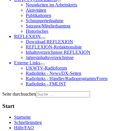
Neuigkeiten im Arbeitskreis
Aktivitäten
Publikationen
Schnupperteilnahme
Satzung/Mitgliedsantrag
Historisches
REFLEXION
Download REFLEXION
REFLEXION-Redaktionsliste
Inhaltsverzeichnisse REFLEXION
Jahresinhaltsverzeichnisse
Externe Links
UKWTV-Radioforum
Radiolinks - News/DX-Seiten
Radiolinks - Händler/Radioprogramm/Foren
Radiolinks - FMLIST
Seite durchsuchen
Start
Startseite
Schnelleinstieg
Hilfe/FAQ