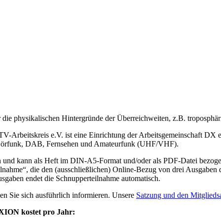
ie physikalischen Hintergründe der Überreichweiten, z.B. troposphär
V-Arbeitskreis e.V. ist eine Einrichtung der Arbeitsgemeinschaft DX
Hörfunk, DAB, Fernsehen und Amateurfunk (UHF/VHF).
ch und kann als Heft im DIN-A5-Format und/oder als PDF-Datei bezog
rteilnahme“, die den (ausschließlichen) Online-Bezug von drei Ausg
usgaben endet die Schnupperteilnahme automatisch.
n Sie sich ausführlich informieren. Unsere
Satzung und den Mitglieds
XION kostet pro Jahr: