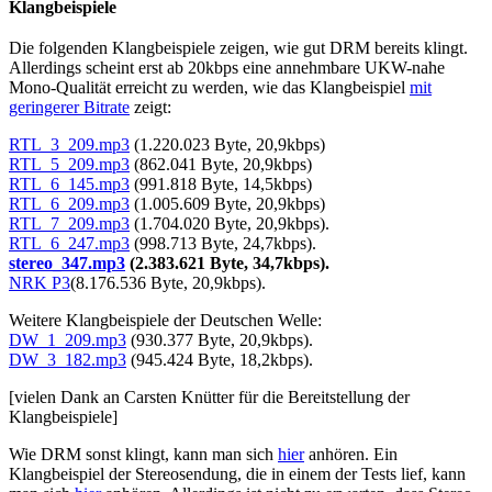
Klangbeispiele
Die folgenden Klangbeispiele zeigen, wie gut DRM bereits klingt.
Allerdings scheint erst ab 20kbps eine annehmbare UKW-nahe
Mono-Qualität erreicht zu werden, wie das Klangbeispiel
mit
geringerer Bitrate
zeigt:
RTL_3_209.mp3
(1.220.023 Byte, 20,9kbps)
RTL_5_209.mp3
(862.041 Byte, 20,9kbps)
RTL_6_145.mp3
(991.818 Byte, 14,5kbps)
RTL_6_209.mp3
(1.005.609 Byte, 20,9kbps)
RTL_7_209.mp3
(1.704.020 Byte, 20,9kbps).
RTL_6_247.mp3
(998.713 Byte, 24,7kbps).
stereo_347.mp3
(2.383.621 Byte, 34,7kbps).
NRK P3
(8.176.536 Byte, 20,9kbps).
Weitere Klangbeispiele der Deutschen Welle:
DW_1_209.mp3
(930.377 Byte, 20,9kbps).
DW_3_182.mp3
(945.424 Byte, 18,2kbps).
[vielen Dank an Carsten Knütter für die Bereitstellung der
Klangbeispiele]
Wie DRM sonst klingt, kann man sich
hier
anhören. Ein
Klangbeispiel der Stereosendung, die in einem der Tests lief, kann