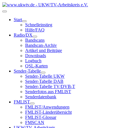
Start
Schnelleinstieg
Hilfe/FAQ
Radio/DX
Bandscans
Bandscan-Archiv
Artikel und Beiträge
Downloads
Logbuch
QSL-Karten
Sender-Tabelle
Sender-Tabelle UKW
Sender-Tabelle DAB
Sender-Tabelle TV/DVB-T
Senderfotos aus FMLIST
Senderdatenbank
FMLIST
FMLIST/Anwendungen
FMLIST-Länderübersicht
FMLIST-Glossar
FMSCAN
UKW/TV-Arbeitskreis