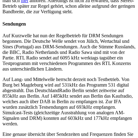
man sich
hier
anhören. Allerdings ist nicht zu erwarten, dass Stereo-
Betrieb später zur Regel gehört, schon alleine aufgrund der geringen
Bandbreite, die zur Verfügung steht.
Sendungen
Auf Kurzwelle hat nun der Regelbetrieb für DRM Sendungen
begonnen. Die Deutsche Welle sendet von Jülich, Wertachtal und
Sines (Portugal) aus DRM-Sendungen. Auch die Stimme Russlands,
die BBC, Radio Netherlands und Radio Sawa sind mit von der
Partie. RTL Radio sendet auf 6095 kHz werktags tagsüber ein
Testprogramm mit verschiedenen Programmen des RTL Konzerns
aus unterschiedlichen Ländern.
Auf Lang- und Mittelwelle herrscht derzeit noch Testbetrieb. Von
Burg bei Magdeburg wird auf 531kHz das Programm 531 digital
abgestrahlt. Das DeutschlandRadio Berlin sendet zeitweise auf
855kHz aus Berlin. Auf 1485kHz sendet aus Berlin das Kaufradio,
welches auch über DAB in Berlin zu empfangen ist. Zur IFA
wurden zusätzlich Testsendungen auf 693kHz empfangen.
Simulcast-Tests (gleichzeitige Ausstrahlung von analogen AM-
Signalen und DRM) konnten auf 603kHz und 177kHz empfangen
werden.
Eine genaue übersicht über Sendezeiten und Frequenzen finden Sie