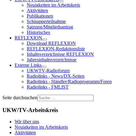
Neuigkeiten im Arbeitskreis
Aktivitäten
Publikationen
Schnupperteilnahme
Satzung/Mitgliedsantrag
Historisches
REFLEXION
Download REFLEXION
REFLEXION-Redaktionsliste
Inhaltsverzeichnisse REFLEXION
Jahresinhaltsverzeichnisse
Externe Links
UKWTV-Radioforum
Radiolinks - News/DX-Seiten
Radiolinks - Händler/Radioprogramm/Foren
Radiolinks - FMLIST
Seite durchsuchen
UKW/TV-Arbeitskreis
Wir über uns
Neuigkeiten im Arbeitskreis
Aktivitäten