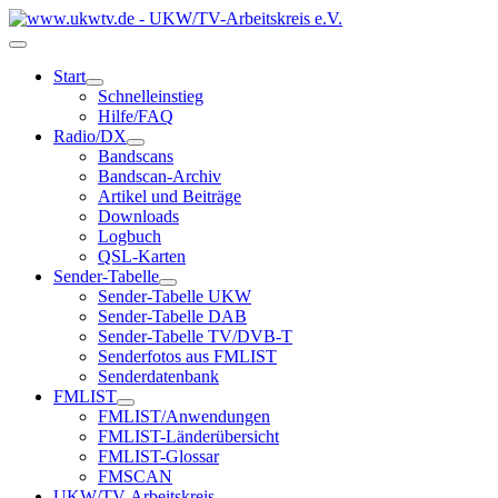
Start
Schnelleinstieg
Hilfe/FAQ
Radio/DX
Bandscans
Bandscan-Archiv
Artikel und Beiträge
Downloads
Logbuch
QSL-Karten
Sender-Tabelle
Sender-Tabelle UKW
Sender-Tabelle DAB
Sender-Tabelle TV/DVB-T
Senderfotos aus FMLIST
Senderdatenbank
FMLIST
FMLIST/Anwendungen
FMLIST-Länderübersicht
FMLIST-Glossar
FMSCAN
UKW/TV-Arbeitskreis