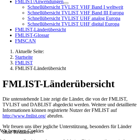
FMLIST/Anwendungen
Schnellübersicht TVLIST VHF Band I weltweit
Schnellübersicht TVLIST VHF Band III Europa
Schnellübersicht TVLIST UHF analog Europa
Schnellübersicht TVLIST UHF digital Europa
FMLIST-Länderübersicht
FMLIST-Glossar
FMSCAN
Aktuelle Seite:
Startseite
FMLIST
FMLIST-Länderübersicht
FMLIST-Länderübersicht
Die untenstehende Liste zeigt die Länder, die von der FMLIST,
TVLIST und DABLIST abgedeckt werden. Weitere und detaillierte
Informationen können registrierte Nutzer der FMLIST auf
http://www.fmlist.org/
abrufen.
Wir freuen uns über jegliche Unterstützung, besonders für Länder
Wir benutzen Cookies
ohne Redakteur!