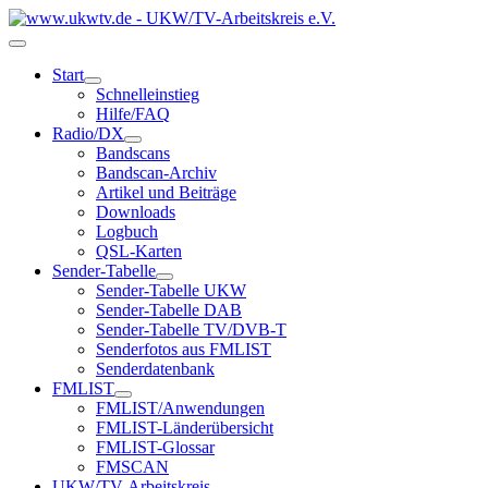
Start
Schnelleinstieg
Hilfe/FAQ
Radio/DX
Bandscans
Bandscan-Archiv
Artikel und Beiträge
Downloads
Logbuch
QSL-Karten
Sender-Tabelle
Sender-Tabelle UKW
Sender-Tabelle DAB
Sender-Tabelle TV/DVB-T
Senderfotos aus FMLIST
Senderdatenbank
FMLIST
FMLIST/Anwendungen
FMLIST-Länderübersicht
FMLIST-Glossar
FMSCAN
UKW/TV-Arbeitskreis