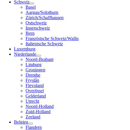
Schweiz
Basel
Aargau/Solothurn
Zürich/Schaffhausen
Ostschweiz
Innerschweiz
Bern
Französische Schweiz/Wallis
Italienische Schweiz
Luxemburg
Niederlande
Noord-Brabant
Limburg
Groningen
Drenthe
Fryslân
Flevoland
Overijssel
Gelderland
Utrecht
Noord-Holland
Zuid-Holland
Zeeland
Belgien
Flandern