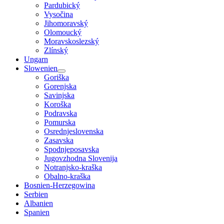
Pardubický
Vysočina
Jihomoravský
Olomoucký
Moravskoslezský
Zlínský
Ungarn
Slowenien
Goriška
Gorenjska
Savinjska
Koroška
Podravska
Pomurska
Osrednjeslovenska
Zasavska
Spodnjeposavska
Jugovzhodna Slovenija
Notranjsko-kraška
Obalno-kraška
Bosnien-Herzegowina
Serbien
Albanien
Spanien