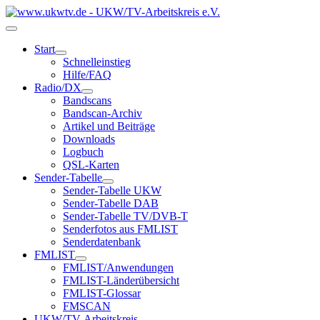
Start
Schnelleinstieg
Hilfe/FAQ
Radio/DX
Bandscans
Bandscan-Archiv
Artikel und Beiträge
Downloads
Logbuch
QSL-Karten
Sender-Tabelle
Sender-Tabelle UKW
Sender-Tabelle DAB
Sender-Tabelle TV/DVB-T
Senderfotos aus FMLIST
Senderdatenbank
FMLIST
FMLIST/Anwendungen
FMLIST-Länderübersicht
FMLIST-Glossar
FMSCAN
UKW/TV-Arbeitskreis