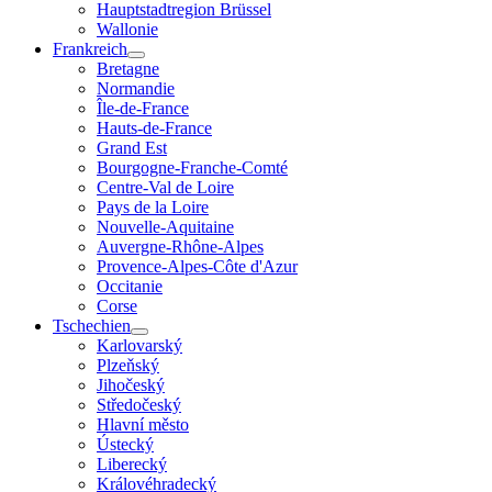
Hauptstadtregion Brüssel
Wallonie
Frankreich
Bretagne
Normandie
Île-de-France
Hauts-de-France
Grand Est
Bourgogne-Franche-Comté
Centre-Val de Loire
Pays de la Loire
Nouvelle-Aquitaine
Auvergne-Rhône-Alpes
Provence-Alpes-Côte d'Azur
Occitanie
Corse
Tschechien
Karlovarský
Plzeňský
Jihočeský
Středočeský
Hlavní město
Ústecký
Liberecký
Královéhradecký