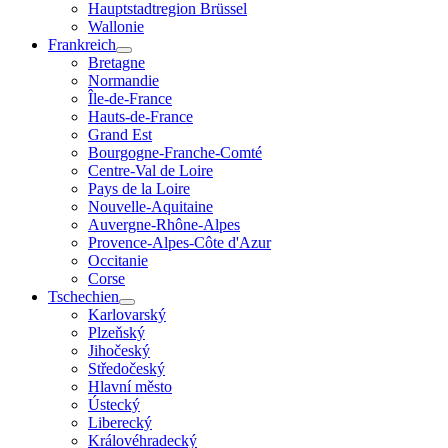
Hauptstadtregion Brüssel
Wallonie
Frankreich
Bretagne
Normandie
Île-de-France
Hauts-de-France
Grand Est
Bourgogne-Franche-Comté
Centre-Val de Loire
Pays de la Loire
Nouvelle-Aquitaine
Auvergne-Rhône-Alpes
Provence-Alpes-Côte d'Azur
Occitanie
Corse
Tschechien
Karlovarský
Plzeňský
Jihočeský
Středočeský
Hlavní město
Ústecký
Liberecký
Královéhradecký