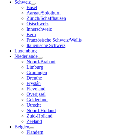
Schweiz
Basel
Aargau/Solothurn
Zürich/Schaffhausen
Ostschweiz
Innerschweiz
Bern
Französische Schweiz/Wallis
Italienische Schweiz
Luxemburg
Niederlande
Noord-Brabant
Limburg
Groningen
Drenthe
Fryslân
Flevoland
Overijssel
Gelderland
Utrecht
Noord-Holland
Zuid-Holland
Zeeland
Belgien
Flandern