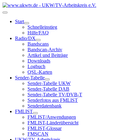
Start
Schnelleinstieg
Hilfe/FAQ
Radio/DX
Bandscans
Bandscan-Archiv
Artikel und Beiträge
Downloads
Logbuch
QSL-Karten
Sender-Tabelle
Sender-Tabelle UKW
Sender-Tabelle DAB
Sender-Tabelle TV/DVB-T
Senderfotos aus FMLIST
Senderdatenbank
FMLIST
FMLIST/Anwendungen
FMLIST-Länderübersicht
FMLIST-Glossar
FMSCAN
UKW/TV-Arbeitskreis