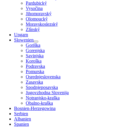
Pardubický
Vysočina
Jihomoravský
Olomoucký
Moravskoslezský
Zlínský
Ungarn
Slowenien
Goriška
Gorenjska
Savinjska
Koroška
Podravska
Pomurska
Osrednjeslovenska
Zasavska
Spodnjeposavska
Jugovzhodna Slovenija
Notranjsko-kraška
Obalno-kraška
Bosnien-Herzegowina
Serbien
Albanien
Spanien