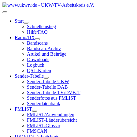
Start
Schnelleinstieg
Hilfe/FAQ
Radio/DX
Bandscans
Bandscan-Archiv
Artikel und Beiträge
Downloads
Logbuch
QSL-Karten
Sender-Tabelle
Sender-Tabelle UKW
Sender-Tabelle DAB
Sender-Tabelle TV/DVB-T
Senderfotos aus FMLIST
Senderdatenbank
FMLIST
FMLIST/Anwendungen
FMLIST-Länderübersicht
FMLIST-Glossar
FMSCAN
UKW/TV-Arbeitskreis