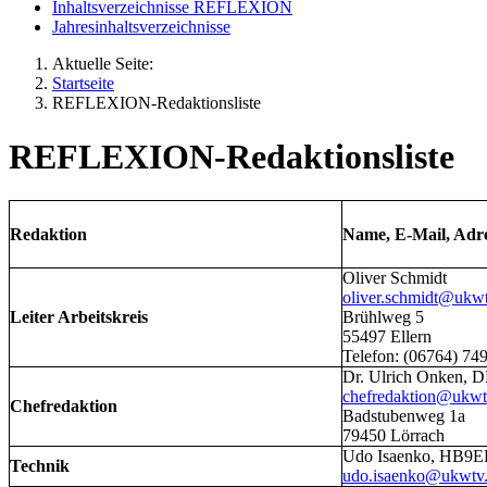
Inhaltsverzeichnisse REFLEXION
Jahresinhaltsverzeichnisse
Aktuelle Seite:
Startseite
REFLEXION-Redaktionsliste
REFLEXION-Redaktionsliste
Redaktion
Name, E-Mail, Adre
Oliver Schmidt
oliver.schmidt@ukwt
Leiter Arbeitskreis
Brühlweg 5
55497 Ellern
Telefon: (06764) 74
Dr. Ulrich Onken,
chefredaktion@ukwt
Chefredaktion
Badstubenweg 1a
79450 Lörrach
Udo Isaenko, HB
Technik
udo.isaenko@ukwtv