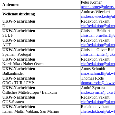
Peter Körner
Antennen
peter.korner@ukwtv
Andreas Wieckert
Wellenausbreitung
andreas.wieckert@u
UKW-Nachrichten
Redaktion vakant
D
chefredaktion@ukwt
UKW-Nachrichten
Christian Brülhart
SUI, F
christian.bruelhart@
UKW-Nachrichten
Redaktion vakant
AUT
chefredaktion@ukwt
UKW-Nachrichten
Christian Oliver Rich
Spanien, Portugal
christian.richter@uk
UKW-Nachrichten
Redaktion vakant
Nordafrika / Naher Osten
chefredaktion@ukwt
UKW-Nachrichten
Amos Schmidt
Balkanländer
amos.schmidt@ukwt
UKW-Nachrichten
Thomas Rode
GRC / TUR / CYP
thomas.rode@ukwtv
UKW-Nachrichten
André Zymara
Östliches Mitteleuropa / Baltikum
andre.zymara@ukwt
UKW-Nachrichten
Redaktion vakant
GUS-Staaten
chefredaktion@ukwt
UKW-Nachrichten
Redaktion vakant
Italien, Malta, Vatikan, San Marino
chefredaktion@ukwt