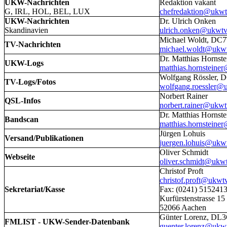
UKW-Nachrichten
Redaktion vakant
G, IRL, HOL, BEL, LUX
chefredaktion@ukwt
UKW-Nachrichten
Dr. Ulrich Onken
Skandinavien
ulrich.onken@ukwtv
Michael Woldt, DC
TV-Nachrichten
michael.woldt@ukwt
Dr. Matthias Horns
UKW-Logs
matthias.hornsteine
Wolfgang Rössler, 
TV-Logs/Fotos
wolfgang.roessler@
Norbert Rainer
QSL-Infos
norbert.rainer@ukwt
Dr. Matthias Horns
Bandscan
matthias.hornsteine
Jürgen Lohuis
Versand/Publikationen
juergen.lohuis@ukw
Oliver Schmidt
Webseite
oliver.schmidt@ukwt
Christof Proft
christof.proft@ukwt
Sekretariat/Kasse
Fax: (0241) 515241
Kurfürstenstrasse 15
52066 Aachen
Günter Lorenz, DL
FMLIST - UKW-Sender-Datenbank
guenter.lorenz@ukw