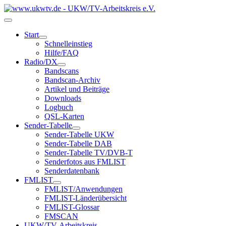
Start
Schnelleinstieg
Hilfe/FAQ
Radio/DX
Bandscans
Bandscan-Archiv
Artikel und Beiträge
Downloads
Logbuch
QSL-Karten
Sender-Tabelle
Sender-Tabelle UKW
Sender-Tabelle DAB
Sender-Tabelle TV/DVB-T
Senderfotos aus FMLIST
Senderdatenbank
FMLIST
FMLIST/Anwendungen
FMLIST-Länderübersicht
FMLIST-Glossar
FMSCAN
UKW/TV-Arbeitskreis