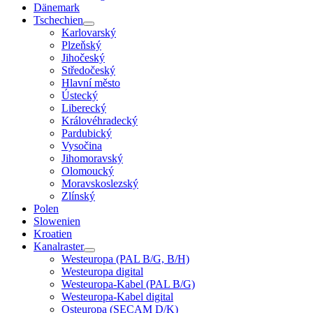
Dänemark
Tschechien
Karlovarský
Plzeňský
Jihočeský
Středočeský
Hlavní město
Ústecký
Liberecký
Královéhradecký
Pardubický
Vysočina
Jihomoravský
Olomoucký
Moravskoslezský
Zlínský
Polen
Slowenien
Kroatien
Kanalraster
Westeuropa (PAL B/G, B/H)
Westeuropa digital
Westeuropa-Kabel (PAL B/G)
Westeuropa-Kabel digital
Osteuropa (SECAM D/K)