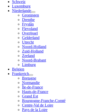
Schweiz
Luxemburg
Niederlande
Groningen
Drenthe
Fryslân
Flevoland
Overijssel
Gelderland
Utrecht
Noord-Holland
Zuid-Holland
Zeeland
Noord-Brabant
Limburg
Belgien
Frankreich
Bretagne
Normandie
Île-de-France
Hauts-de-France
Grand Est
Bourgogne-Franche-Comté
Centre-Val de Loire
Pays de la Loire