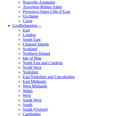
Nouvelle-Aquitaine
Auvergne-Rhône-Alpes
Provence-Alpes-Côte d'Azur
Occitanie
Corse
Großbritannien
East
London
South East
Channel Islands
Scotland
Northern Ireland
Isle of Man
North East and Cumbria
North West
Yorkshire
East Yorkshire and Lincolnshire
East Midlands
West Midlands
Wales
West
South West
South
South (Oxford)
Cambridge