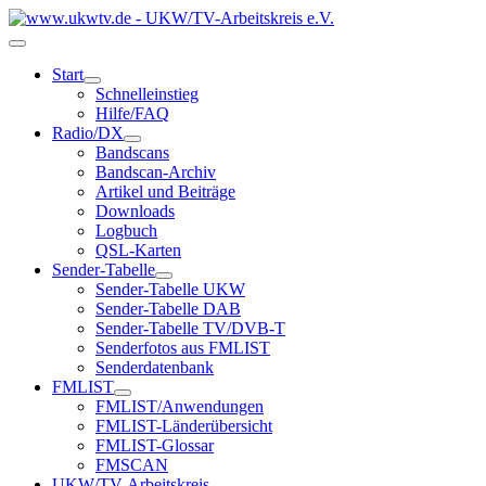
Start
Schnelleinstieg
Hilfe/FAQ
Radio/DX
Bandscans
Bandscan-Archiv
Artikel und Beiträge
Downloads
Logbuch
QSL-Karten
Sender-Tabelle
Sender-Tabelle UKW
Sender-Tabelle DAB
Sender-Tabelle TV/DVB-T
Senderfotos aus FMLIST
Senderdatenbank
FMLIST
FMLIST/Anwendungen
FMLIST-Länderübersicht
FMLIST-Glossar
FMSCAN
UKW/TV-Arbeitskreis