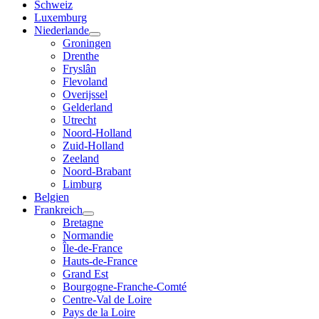
Schweiz
Luxemburg
Niederlande
Groningen
Drenthe
Fryslân
Flevoland
Overijssel
Gelderland
Utrecht
Noord-Holland
Zuid-Holland
Zeeland
Noord-Brabant
Limburg
Belgien
Frankreich
Bretagne
Normandie
Île-de-France
Hauts-de-France
Grand Est
Bourgogne-Franche-Comté
Centre-Val de Loire
Pays de la Loire