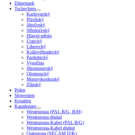
Dänemark
Tschechien
Karlovarský
Plzeňský
Jihočeský
Středočeský
Hlavní město
Ústecký
Liberecký
Královéhradecký
Pardubický
Vysočina
Jihomoravský
Olomoucký
Moravskoslezský
Zlínský
Polen
Slowenien
Kroatien
Kanalraster
Westeuropa (PAL B/G, B/H)
Westeuropa digital
Westeuropa-Kabel (PAL B/G)
Westeuropa-Kabel digital
Osteuropa (SECAM D/K)