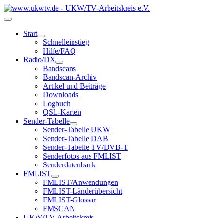
Start
Schnelleinstieg
Hilfe/FAQ
Radio/DX
Bandscans
Bandscan-Archiv
Artikel und Beiträge
Downloads
Logbuch
QSL-Karten
Sender-Tabelle
Sender-Tabelle UKW
Sender-Tabelle DAB
Sender-Tabelle TV/DVB-T
Senderfotos aus FMLIST
Senderdatenbank
FMLIST
FMLIST/Anwendungen
FMLIST-Länderübersicht
FMLIST-Glossar
FMSCAN
UKW/TV-Arbeitskreis