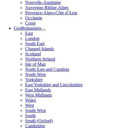
Nouvelle-Aquitaine
Auvergne-Rhône-Alpes
Provence-Alpes-Côte d'Azur
Occitanie
Corse
Großbritannien
East
London
South East
Channel Islands
Scotland
Northern Ireland
Isle of Man
North East and Cumbria
North West
Yorkshire
East Yorkshire and Lincolnshire
East Midlands
West Midlands
Wales
West
South West
South
South (Oxford)
Cambridge