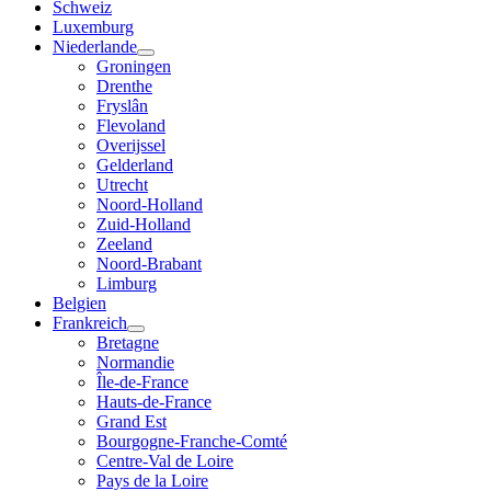
Schweiz
Luxemburg
Niederlande
Groningen
Drenthe
Fryslân
Flevoland
Overijssel
Gelderland
Utrecht
Noord-Holland
Zuid-Holland
Zeeland
Noord-Brabant
Limburg
Belgien
Frankreich
Bretagne
Normandie
Île-de-France
Hauts-de-France
Grand Est
Bourgogne-Franche-Comté
Centre-Val de Loire
Pays de la Loire