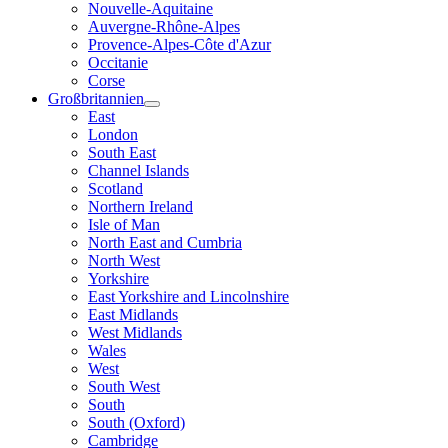
Nouvelle-Aquitaine
Auvergne-Rhône-Alpes
Provence-Alpes-Côte d'Azur
Occitanie
Corse
Großbritannien
East
London
South East
Channel Islands
Scotland
Northern Ireland
Isle of Man
North East and Cumbria
North West
Yorkshire
East Yorkshire and Lincolnshire
East Midlands
West Midlands
Wales
West
South West
South
South (Oxford)
Cambridge