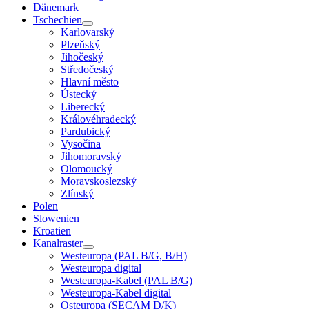
Dänemark
Tschechien
Karlovarský
Plzeňský
Jihočeský
Středočeský
Hlavní město
Ústecký
Liberecký
Královéhradecký
Pardubický
Vysočina
Jihomoravský
Olomoucký
Moravskoslezský
Zlínský
Polen
Slowenien
Kroatien
Kanalraster
Westeuropa (PAL B/G, B/H)
Westeuropa digital
Westeuropa-Kabel (PAL B/G)
Westeuropa-Kabel digital
Osteuropa (SECAM D/K)