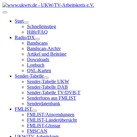
Start
Schnelleinstieg
Hilfe/FAQ
Radio/DX
Bandscans
Bandscan-Archiv
Artikel und Beiträge
Downloads
Logbuch
QSL-Karten
Sender-Tabelle
Sender-Tabelle UKW
Sender-Tabelle DAB
Sender-Tabelle TV/DVB-T
Senderfotos aus FMLIST
Senderdatenbank
FMLIST
FMLIST/Anwendungen
FMLIST-Länderübersicht
FMLIST-Glossar
FMSCAN
UKW/TV-Arbeitskreis