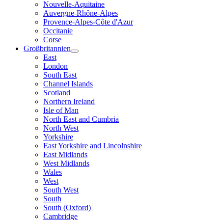
Nouvelle-Aquitaine
Auvergne-Rhône-Alpes
Provence-Alpes-Côte d'Azur
Occitanie
Corse
Großbritannien
East
London
South East
Channel Islands
Scotland
Northern Ireland
Isle of Man
North East and Cumbria
North West
Yorkshire
East Yorkshire and Lincolnshire
East Midlands
West Midlands
Wales
West
South West
South
South (Oxford)
Cambridge