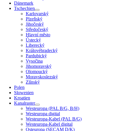
Dänemark
Tschechien
Karlovarský
Plzeňský
Jihočeský
Středočeský
Hlavní město
Ústecký
Liberecký
Královéhradecký
Pardubický
Vysočina
Jihomoravský
Olomoucký
Moravskoslezský
Zlínský
Polen
Slowenien
Kroatien
Kanalraster
Westeuropa (PAL B/G, B/H)
Westeuropa digital
Westeuropa-Kabel (PAL B/G)
Westeuropa-Kabel digital
Osteuropa (SECAM D/K)