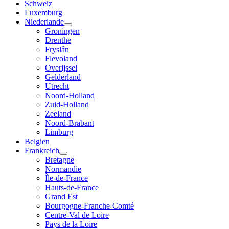
Schweiz
Luxemburg
Niederlande
Groningen
Drenthe
Fryslân
Flevoland
Overijssel
Gelderland
Utrecht
Noord-Holland
Zuid-Holland
Zeeland
Noord-Brabant
Limburg
Belgien
Frankreich
Bretagne
Normandie
Île-de-France
Hauts-de-France
Grand Est
Bourgogne-Franche-Comté
Centre-Val de Loire
Pays de la Loire