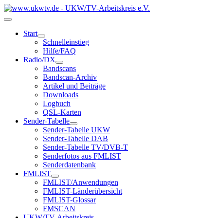
Start
Schnelleinstieg
Hilfe/FAQ
Radio/DX
Bandscans
Bandscan-Archiv
Artikel und Beiträge
Downloads
Logbuch
QSL-Karten
Sender-Tabelle
Sender-Tabelle UKW
Sender-Tabelle DAB
Sender-Tabelle TV/DVB-T
Senderfotos aus FMLIST
Senderdatenbank
FMLIST
FMLIST/Anwendungen
FMLIST-Länderübersicht
FMLIST-Glossar
FMSCAN
UKW/TV-Arbeitskreis