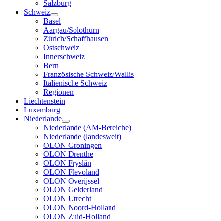
Salzburg
Schweiz
Basel
Aargau/Solothurn
Zürich/Schaffhausen
Ostschweiz
Innerschweiz
Bern
Französische Schweiz/Wallis
Italienische Schweiz
Regionen
Liechtenstein
Luxemburg
Niederlande
Niederlande (AM-Bereiche)
Niederlande (landesweit)
OLON Groningen
OLON Drenthe
OLON Fryslân
OLON Flevoland
OLON Overijssel
OLON Gelderland
OLON Utrecht
OLON Noord-Holland
OLON Zuid-Holland