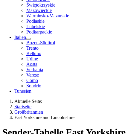
Świętokrzyskie
Mazowieckie
Warminsko-Mazurskie
Podlaskie
Lubelskie
Podkarpackie
Italien
Bozen-Südtirol
Trento
Belluno
Udine
Aosta
Verbania
Varese
Como
Sondrio
Tunesien
Aktuelle Seite:
Startseite
Großbritannien
East Yorkshire and Lincolnshire
Sender-Tabelle East Yorkshire