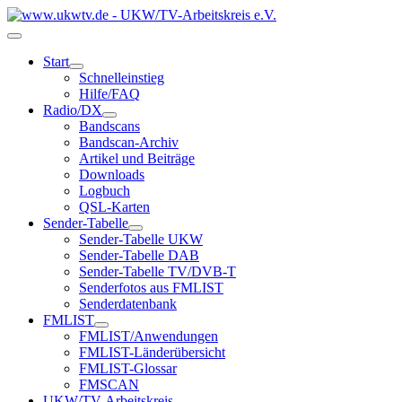
Start
Schnelleinstieg
Hilfe/FAQ
Radio/DX
Bandscans
Bandscan-Archiv
Artikel und Beiträge
Downloads
Logbuch
QSL-Karten
Sender-Tabelle
Sender-Tabelle UKW
Sender-Tabelle DAB
Sender-Tabelle TV/DVB-T
Senderfotos aus FMLIST
Senderdatenbank
FMLIST
FMLIST/Anwendungen
FMLIST-Länderübersicht
FMLIST-Glossar
FMSCAN
UKW/TV-Arbeitskreis