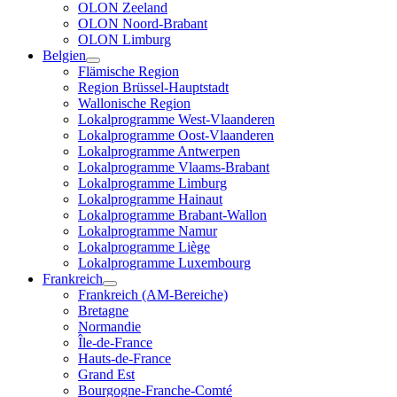
OLON Zeeland
OLON Noord-Brabant
OLON Limburg
Belgien
Flämische Region
Region Brüssel-Hauptstadt
Wallonische Region
Lokalprogramme West-Vlaanderen
Lokalprogramme Oost-Vlaanderen
Lokalprogramme Antwerpen
Lokalprogramme Vlaams-Brabant
Lokalprogramme Limburg
Lokalprogramme Hainaut
Lokalprogramme Brabant-Wallon
Lokalprogramme Namur
Lokalprogramme Liège
Lokalprogramme Luxembourg
Frankreich
Frankreich (AM-Bereiche)
Bretagne
Normandie
Île-de-France
Hauts-de-France
Grand Est
Bourgogne-Franche-Comté