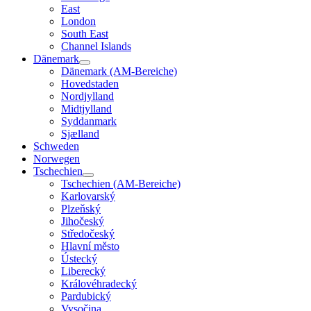
East
London
South East
Channel Islands
Dänemark
Dänemark (AM-Bereiche)
Hovedstaden
Nordjylland
Midtjylland
Syddanmark
Sjælland
Schweden
Norwegen
Tschechien
Tschechien (AM-Bereiche)
Karlovarský
Plzeňský
Jihočeský
Středočeský
Hlavní město
Ústecký
Liberecký
Královéhradecký
Pardubický
Vysočina