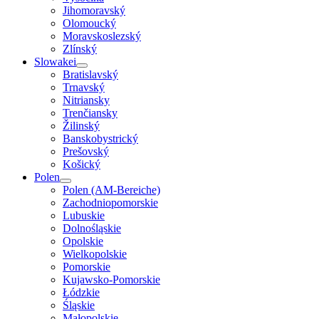
Jihomoravský
Olomoucký
Moravskoslezský
Zlínský
Slowakei
Bratislavský
Trnavský
Nitriansky
Trenčiansky
Žilinský
Banskobystrický
Prešovský
Košický
Polen
Polen (AM-Bereiche)
Zachodniopomorskie
Lubuskie
Dolnośląskie
Opolskie
Wielkopolskie
Pomorskie
Kujawsko-Pomorskie
Łódzkie
Śląskie
Małopolskie