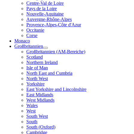
Centre-Val de Loire
Pays de la Loire
Nouvelle-Aquitaine
Auvergne-Rhône-Alpes
Provence-Alpes-Côte d'Azur
Occitanie
Corse
Monaco
Großbritannien
Großbritannien (AM-Bereiche)
Scotland
Northern Ireland
Isle of Man
North East and Cumbria
North West
Yorkshire
East Yorkshire and Lincolnshire
East Midlands
West Midlands
Wales
West
South West
South
South (Oxford)
Cambridge