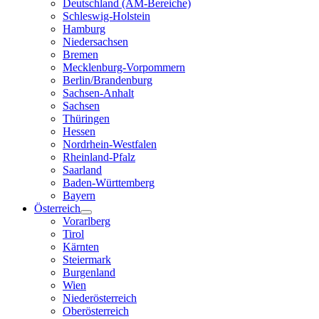
Deutschland (AM-Bereiche)
Schleswig-Holstein
Hamburg
Niedersachsen
Bremen
Mecklenburg-Vorpommern
Berlin/Brandenburg
Sachsen-Anhalt
Sachsen
Thüringen
Hessen
Nordrhein-Westfalen
Rheinland-Pfalz
Saarland
Baden-Württemberg
Bayern
Österreich
Vorarlberg
Tirol
Kärnten
Steiermark
Burgenland
Wien
Niederösterreich
Oberösterreich