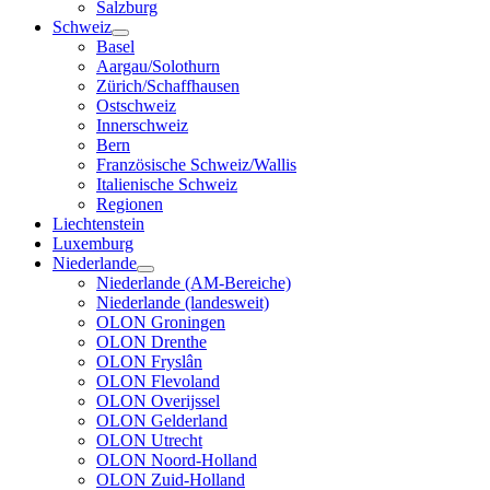
Salzburg
Schweiz
Basel
Aargau/Solothurn
Zürich/Schaffhausen
Ostschweiz
Innerschweiz
Bern
Französische Schweiz/Wallis
Italienische Schweiz
Regionen
Liechtenstein
Luxemburg
Niederlande
Niederlande (AM-Bereiche)
Niederlande (landesweit)
OLON Groningen
OLON Drenthe
OLON Fryslân
OLON Flevoland
OLON Overijssel
OLON Gelderland
OLON Utrecht
OLON Noord-Holland
OLON Zuid-Holland