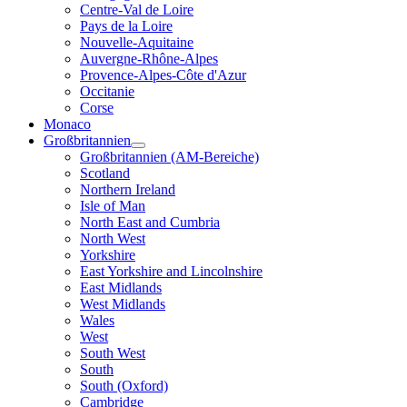
Centre-Val de Loire
Pays de la Loire
Nouvelle-Aquitaine
Auvergne-Rhône-Alpes
Provence-Alpes-Côte d'Azur
Occitanie
Corse
Monaco
Großbritannien
Großbritannien (AM-Bereiche)
Scotland
Northern Ireland
Isle of Man
North East and Cumbria
North West
Yorkshire
East Yorkshire and Lincolnshire
East Midlands
West Midlands
Wales
West
South West
South
South (Oxford)
Cambridge