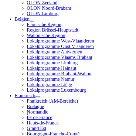
OLON Zeeland
OLON Noord-Brabant
OLON Limburg
Belgien
Flämische Region
Region Brüssel-Hauptstadt
Wallonische Region
Lokalprogramme West-Vlaanderen
Lokalprogramme Oost-Vlaanderen
Lokalprogramme Antwerpen
Lokalprogramme Vlaams-Brabant
Lokalprogramme Limburg
Lokalprogramme Hainaut
Lokalprogramme Brabant-Wallon
Lokalprogramme Namur
Lokalprogramme Liège
Lokalprogramme Luxembourg
Frankreich
Frankreich (AM-Bereiche)
Bretagne
Normandie
Île-de-France
Hauts-de-France
Grand Est
Bourgogne-Franche-Comté