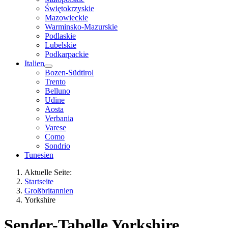
Świętokrzyskie
Mazowieckie
Warminsko-Mazurskie
Podlaskie
Lubelskie
Podkarpackie
Italien
Bozen-Südtirol
Trento
Belluno
Udine
Aosta
Verbania
Varese
Como
Sondrio
Tunesien
Aktuelle Seite:
Startseite
Großbritannien
Yorkshire
Sender-Tabelle Yorkshire