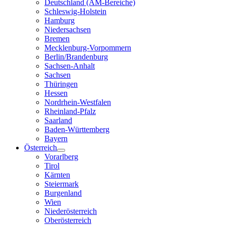
Deutschland (AM-Bereiche)
Schleswig-Holstein
Hamburg
Niedersachsen
Bremen
Mecklenburg-Vorpommern
Berlin/Brandenburg
Sachsen-Anhalt
Sachsen
Thüringen
Hessen
Nordrhein-Westfalen
Rheinland-Pfalz
Saarland
Baden-Württemberg
Bayern
Österreich
Vorarlberg
Tirol
Kärnten
Steiermark
Burgenland
Wien
Niederösterreich
Oberösterreich