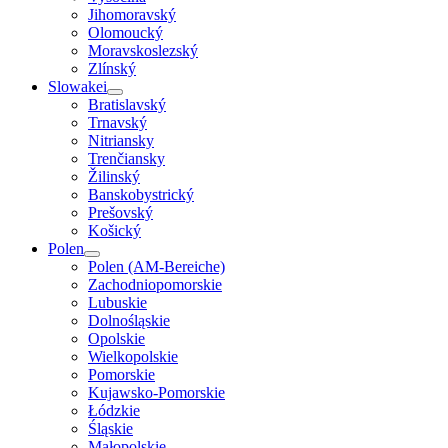
Jihomoravský
Olomoucký
Moravskoslezský
Zlínský
Slowakei
Bratislavský
Trnavský
Nitriansky
Trenčiansky
Žilinský
Banskobystrický
Prešovský
Košický
Polen
Polen (AM-Bereiche)
Zachodniopomorskie
Lubuskie
Dolnośląskie
Opolskie
Wielkopolskie
Pomorskie
Kujawsko-Pomorskie
Łódzkie
Śląskie
Małopolskie