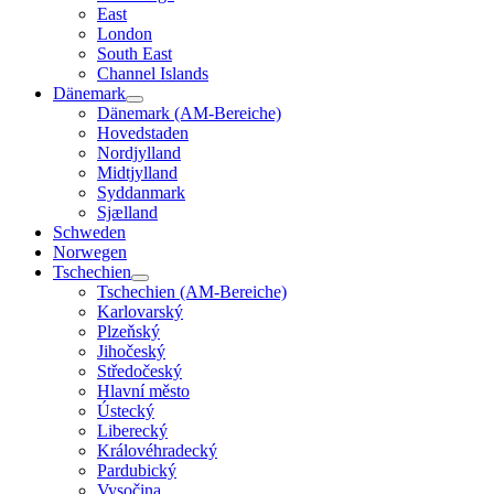
East
London
South East
Channel Islands
Dänemark
Dänemark (AM-Bereiche)
Hovedstaden
Nordjylland
Midtjylland
Syddanmark
Sjælland
Schweden
Norwegen
Tschechien
Tschechien (AM-Bereiche)
Karlovarský
Plzeňský
Jihočeský
Středočeský
Hlavní město
Ústecký
Liberecký
Královéhradecký
Pardubický
Vysočina