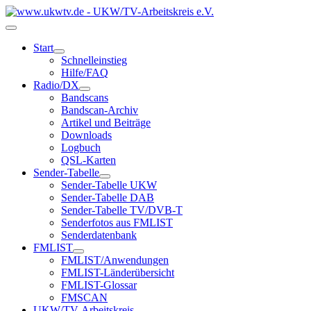
Start
Schnelleinstieg
Hilfe/FAQ
Radio/DX
Bandscans
Bandscan-Archiv
Artikel und Beiträge
Downloads
Logbuch
QSL-Karten
Sender-Tabelle
Sender-Tabelle UKW
Sender-Tabelle DAB
Sender-Tabelle TV/DVB-T
Senderfotos aus FMLIST
Senderdatenbank
FMLIST
FMLIST/Anwendungen
FMLIST-Länderübersicht
FMLIST-Glossar
FMSCAN
UKW/TV-Arbeitskreis