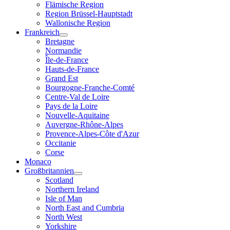
Flämische Region
Region Brüssel-Hauptstadt
Wallonische Region
Frankreich
Bretagne
Normandie
Île-de-France
Hauts-de-France
Grand Est
Bourgogne-Franche-Comté
Centre-Val de Loire
Pays de la Loire
Nouvelle-Aquitaine
Auvergne-Rhône-Alpes
Provence-Alpes-Côte d'Azur
Occitanie
Corse
Monaco
Großbritannien
Scotland
Northern Ireland
Isle of Man
North East and Cumbria
North West
Yorkshire