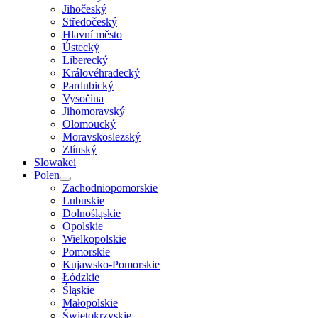
Jihočeský
Středočeský
Hlavní město
Ústecký
Liberecký
Královéhradecký
Pardubický
Vysočina
Jihomoravský
Olomoucký
Moravskoslezský
Zlínský
Slowakei
Polen
Zachodniopomorskie
Lubuskie
Dolnośląskie
Opolskie
Wielkopolskie
Pomorskie
Kujawsko-Pomorskie
Łódzkie
Śląskie
Małopolskie
Świętokrzyskie