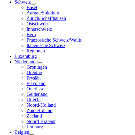
Schweiz
Basel
Aargau/Solothurn
Zürich/Schaffhausen
Ostschweiz
Innerschweiz
Bern
Französische Schweiz/Wallis
Italienische Schweiz
Regionen
Luxemburg
Niederlande
Groningen
Drenthe
Fryslân
Flevoland
Overijssel
Gelderland
Utrecht
Noord-Holland
Zuid-Holland
Zeeland
Noord-Brabant
Limburg
Belgien