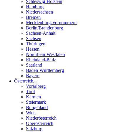
Schleswig-Holstein
Hamburg
Niedersachsen
Bremen
Mecklenburg-Vorpommern
Berlin/Brandenburg
Sachsen-Anhalt
Sachsen
Thüringen
Hessen
Nordrhein-Westfalen
Rheinland-Pfalz
Saarland
Baden-Württemberg
Bayern
Österreich
Vorarlberg
Tirol
Kärnten
Steiermark
Burgenland
Wien
Niederösterreich
Oberösterreich
Salzburg