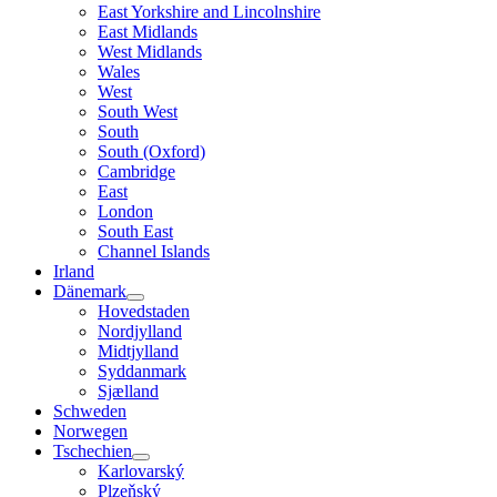
East Yorkshire and Lincolnshire
East Midlands
West Midlands
Wales
West
South West
South
South (Oxford)
Cambridge
East
London
South East
Channel Islands
Irland
Dänemark
Hovedstaden
Nordjylland
Midtjylland
Syddanmark
Sjælland
Schweden
Norwegen
Tschechien
Karlovarský
Plzeňský