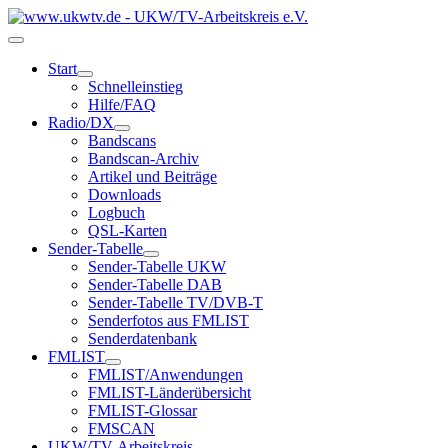
Start
Schnelleinstieg
Hilfe/FAQ
Radio/DX
Bandscans
Bandscan-Archiv
Artikel und Beiträge
Downloads
Logbuch
QSL-Karten
Sender-Tabelle
Sender-Tabelle UKW
Sender-Tabelle DAB
Sender-Tabelle TV/DVB-T
Senderfotos aus FMLIST
Senderdatenbank
FMLIST
FMLIST/Anwendungen
FMLIST-Länderübersicht
FMLIST-Glossar
FMSCAN
UKW/TV-Arbeitskreis