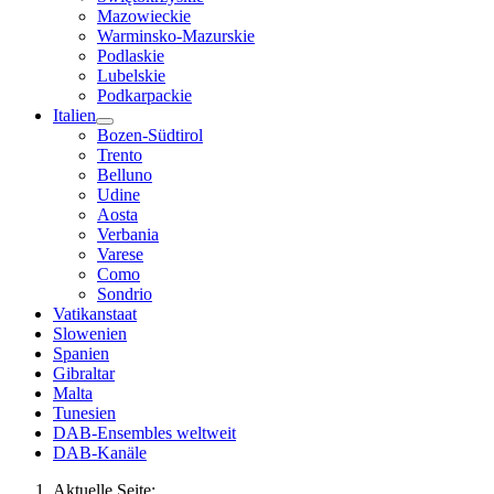
Mazowieckie
Warminsko-Mazurskie
Podlaskie
Lubelskie
Podkarpackie
Italien
Bozen-Südtirol
Trento
Belluno
Udine
Aosta
Verbania
Varese
Como
Sondrio
Vatikanstaat
Slowenien
Spanien
Gibraltar
Malta
Tunesien
DAB-Ensembles weltweit
DAB-Kanäle
Aktuelle Seite: