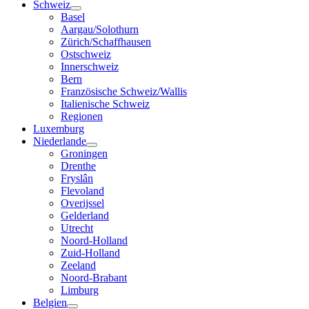
Schweiz
Basel
Aargau/Solothurn
Zürich/Schaffhausen
Ostschweiz
Innerschweiz
Bern
Französische Schweiz/Wallis
Italienische Schweiz
Regionen
Luxemburg
Niederlande
Groningen
Drenthe
Fryslân
Flevoland
Overijssel
Gelderland
Utrecht
Noord-Holland
Zuid-Holland
Zeeland
Noord-Brabant
Limburg
Belgien