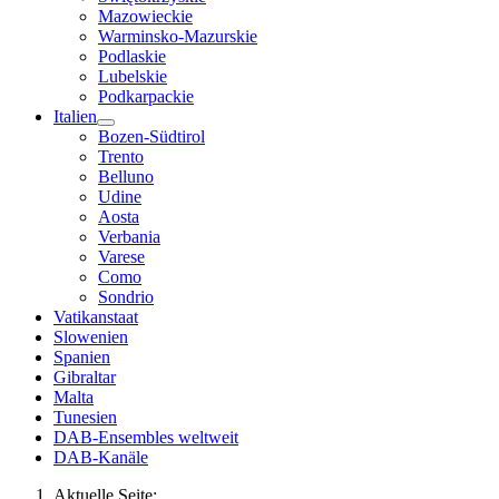
Mazowieckie
Warminsko-Mazurskie
Podlaskie
Lubelskie
Podkarpackie
Italien
Bozen-Südtirol
Trento
Belluno
Udine
Aosta
Verbania
Varese
Como
Sondrio
Vatikanstaat
Slowenien
Spanien
Gibraltar
Malta
Tunesien
DAB-Ensembles weltweit
DAB-Kanäle
Aktuelle Seite: