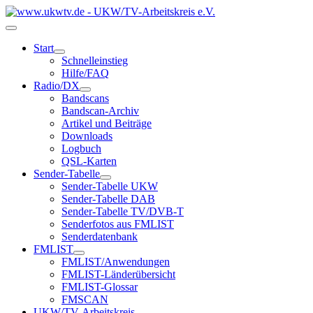
Start
Schnelleinstieg
Hilfe/FAQ
Radio/DX
Bandscans
Bandscan-Archiv
Artikel und Beiträge
Downloads
Logbuch
QSL-Karten
Sender-Tabelle
Sender-Tabelle UKW
Sender-Tabelle DAB
Sender-Tabelle TV/DVB-T
Senderfotos aus FMLIST
Senderdatenbank
FMLIST
FMLIST/Anwendungen
FMLIST-Länderübersicht
FMLIST-Glossar
FMSCAN
UKW/TV-Arbeitskreis