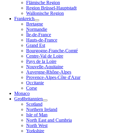
Flämische Region
Region Brüssel-Hauptstadt
Wallonische Region
Frankreich
Bretagne
Normandie
Île-de-France
Hauts-de-France
Grand Est
Bourgogne-Franche-Comté
Centre-Val de Loire
Pays de la Loire
Nouvelle-Aquitaine
Auvergne-Rhône-Alpes
Provence-Alpes-Côte d'Azur
Occitanie
Corse
Monaco
Großbritannien
Scotland
Northern Ireland
Isle of Man
North East and Cumbria
North West
Yorkshire