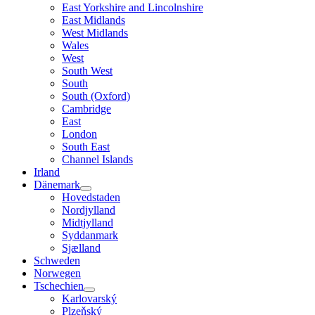
East Yorkshire and Lincolnshire
East Midlands
West Midlands
Wales
West
South West
South
South (Oxford)
Cambridge
East
London
South East
Channel Islands
Irland
Dänemark
Hovedstaden
Nordjylland
Midtjylland
Syddanmark
Sjælland
Schweden
Norwegen
Tschechien
Karlovarský
Plzeňský