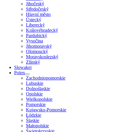
Jihočeský
Středočeský
Hlavní město
Ústecký
Liberecký
Královéhradecký
Pardubický
Vysočina
Jihomoravský
Olomoucký
Moravskoslezský
Zlínský
Slowakei
Polen
Zachodniopomorskie
Lubuskie
Dolnośląskie
Opolskie
Wielkopolskie
Pomorskie
Kujawsko-Pomorskie
Łódzkie
Śląskie
Małopolskie
Świętokrzyskie