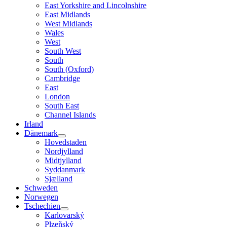
East Yorkshire and Lincolnshire
East Midlands
West Midlands
Wales
West
South West
South
South (Oxford)
Cambridge
East
London
South East
Channel Islands
Irland
Dänemark
Hovedstaden
Nordjylland
Midtjylland
Syddanmark
Sjælland
Schweden
Norwegen
Tschechien
Karlovarský
Plzeňský