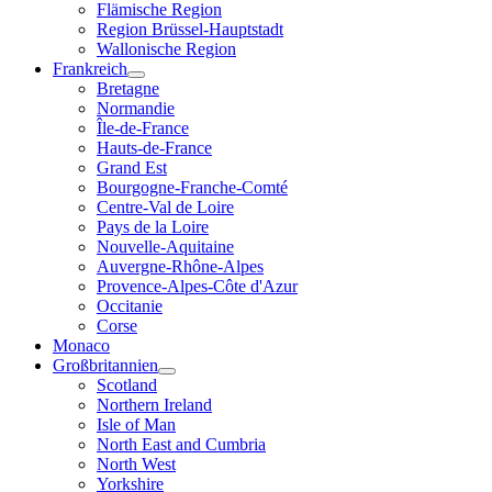
Flämische Region
Region Brüssel-Hauptstadt
Wallonische Region
Frankreich
Bretagne
Normandie
Île-de-France
Hauts-de-France
Grand Est
Bourgogne-Franche-Comté
Centre-Val de Loire
Pays de la Loire
Nouvelle-Aquitaine
Auvergne-Rhône-Alpes
Provence-Alpes-Côte d'Azur
Occitanie
Corse
Monaco
Großbritannien
Scotland
Northern Ireland
Isle of Man
North East and Cumbria
North West
Yorkshire