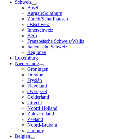
Schweiz
Basel
Aargau/Solothurn
Zürich/Schaffhausen
Ostschweiz
Innerschweiz
Bern
Französische Schweiz/Wallis
Italienische Schweiz
Regionen
Luxemburg
Niederlande
Groningen
Drenthe
Fryslân
Flevoland
Overijssel
Gelderland
Utrecht
Noord-Holland
Zuid-Holland
Zeeland
Noord-Brabant
Limburg
Belgien