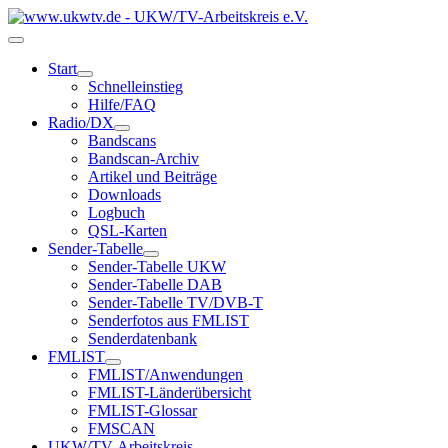
Start
Schnelleinstieg
Hilfe/FAQ
Radio/DX
Bandscans
Bandscan-Archiv
Artikel und Beiträge
Downloads
Logbuch
QSL-Karten
Sender-Tabelle
Sender-Tabelle UKW
Sender-Tabelle DAB
Sender-Tabelle TV/DVB-T
Senderfotos aus FMLIST
Senderdatenbank
FMLIST
FMLIST/Anwendungen
FMLIST-Länderübersicht
FMLIST-Glossar
FMSCAN
UKW/TV-Arbeitskreis