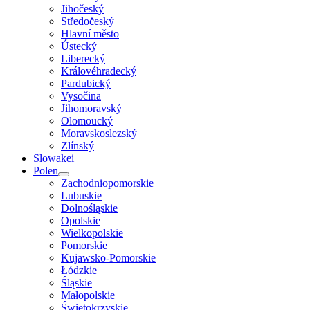
Jihočeský
Středočeský
Hlavní město
Ústecký
Liberecký
Královéhradecký
Pardubický
Vysočina
Jihomoravský
Olomoucký
Moravskoslezský
Zlínský
Slowakei
Polen
Zachodniopomorskie
Lubuskie
Dolnośląskie
Opolskie
Wielkopolskie
Pomorskie
Kujawsko-Pomorskie
Łódzkie
Śląskie
Małopolskie
Świętokrzyskie