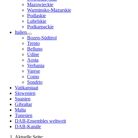
Mazowieckie
Warminsko-Mazurskie
Podlaskie
Lubelskie
Podkarpackie
Italien
Bozen-Südtirol
Trento
Belluno
Udine
Aosta
Verbania
Varese
Como
Sondrio
Vatikanstaat
Slowenien
Spanien
Gibraltar
Malta
Tunesien
DAB-Ensembles weltweit
DAB-Kanäle
Aktuelle Seite: