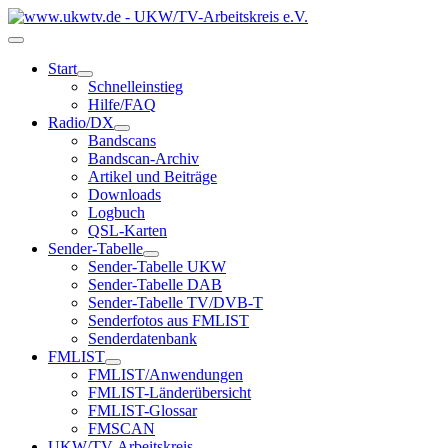
Start
Schnelleinstieg
Hilfe/FAQ
Radio/DX
Bandscans
Bandscan-Archiv
Artikel und Beiträge
Downloads
Logbuch
QSL-Karten
Sender-Tabelle
Sender-Tabelle UKW
Sender-Tabelle DAB
Sender-Tabelle TV/DVB-T
Senderfotos aus FMLIST
Senderdatenbank
FMLIST
FMLIST/Anwendungen
FMLIST-Länderübersicht
FMLIST-Glossar
FMSCAN
UKW/TV-Arbeitskreis