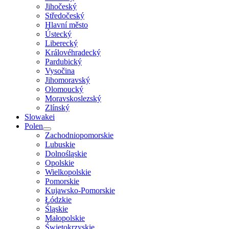
Jihočeský
Středočeský
Hlavní město
Ústecký
Liberecký
Královéhradecký
Pardubický
Vysočina
Jihomoravský
Olomoucký
Moravskoslezský
Zlínský
Slowakei
Polen
Zachodniopomorskie
Lubuskie
Dolnośląskie
Opolskie
Wielkopolskie
Pomorskie
Kujawsko-Pomorskie
Łódzkie
Śląskie
Małopolskie
Świętokrzyskie