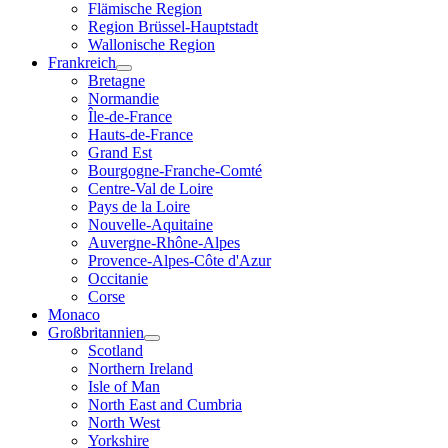
Flämische Region
Region Brüssel-Hauptstadt
Wallonische Region
Frankreich
Bretagne
Normandie
Île-de-France
Hauts-de-France
Grand Est
Bourgogne-Franche-Comté
Centre-Val de Loire
Pays de la Loire
Nouvelle-Aquitaine
Auvergne-Rhône-Alpes
Provence-Alpes-Côte d'Azur
Occitanie
Corse
Monaco
Großbritannien
Scotland
Northern Ireland
Isle of Man
North East and Cumbria
North West
Yorkshire