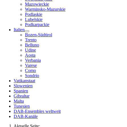
Mazowieckie
Warminsko-Mazurskie
Podlaskie
Lubelskie
Podkarpackie
Italien
Bozen-Südtirol
Trento
Belluno
Udine
Aosta
Verbania
Varese
Como
Sondrio
Vatikanstaat
Slowenien
Spanien
Gibraltar
Malta
Tunesien
DAB-Ensembles weltweit
DAB-Kanäle
Aktuelle Seite: