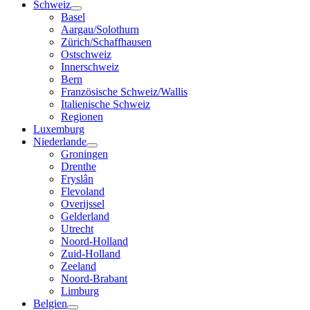
Schweiz
Basel
Aargau/Solothurn
Zürich/Schaffhausen
Ostschweiz
Innerschweiz
Bern
Französische Schweiz/Wallis
Italienische Schweiz
Regionen
Luxemburg
Niederlande
Groningen
Drenthe
Fryslân
Flevoland
Overijssel
Gelderland
Utrecht
Noord-Holland
Zuid-Holland
Zeeland
Noord-Brabant
Limburg
Belgien