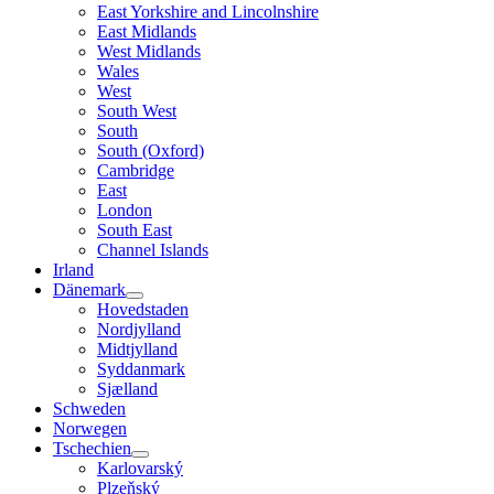
East Yorkshire and Lincolnshire
East Midlands
West Midlands
Wales
West
South West
South
South (Oxford)
Cambridge
East
London
South East
Channel Islands
Irland
Dänemark
Hovedstaden
Nordjylland
Midtjylland
Syddanmark
Sjælland
Schweden
Norwegen
Tschechien
Karlovarský
Plzeňský