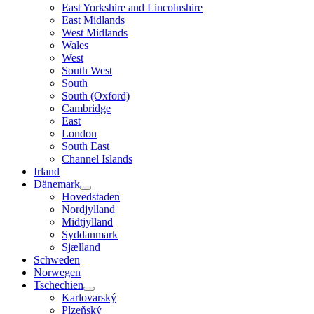
East Yorkshire and Lincolnshire
East Midlands
West Midlands
Wales
West
South West
South
South (Oxford)
Cambridge
East
London
South East
Channel Islands
Irland
Dänemark
Hovedstaden
Nordjylland
Midtjylland
Syddanmark
Sjælland
Schweden
Norwegen
Tschechien
Karlovarský
Plzeňský