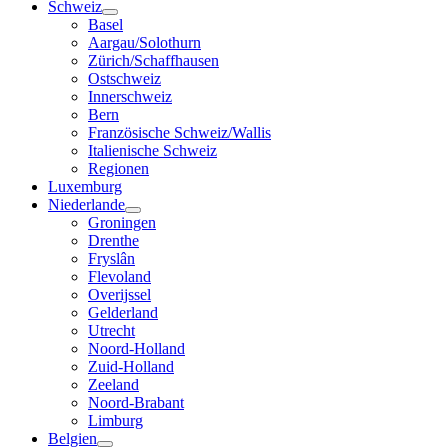
Schweiz
Basel
Aargau/Solothurn
Zürich/Schaffhausen
Ostschweiz
Innerschweiz
Bern
Französische Schweiz/Wallis
Italienische Schweiz
Regionen
Luxemburg
Niederlande
Groningen
Drenthe
Fryslân
Flevoland
Overijssel
Gelderland
Utrecht
Noord-Holland
Zuid-Holland
Zeeland
Noord-Brabant
Limburg
Belgien