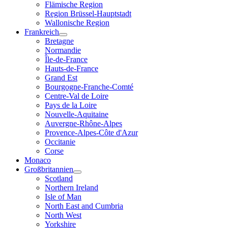
Flämische Region
Region Brüssel-Hauptstadt
Wallonische Region
Frankreich
Bretagne
Normandie
Île-de-France
Hauts-de-France
Grand Est
Bourgogne-Franche-Comté
Centre-Val de Loire
Pays de la Loire
Nouvelle-Aquitaine
Auvergne-Rhône-Alpes
Provence-Alpes-Côte d'Azur
Occitanie
Corse
Monaco
Großbritannien
Scotland
Northern Ireland
Isle of Man
North East and Cumbria
North West
Yorkshire