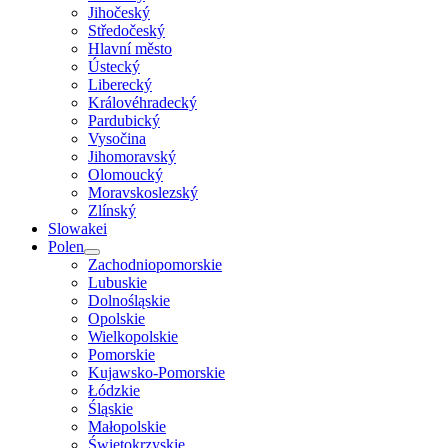
Jihočeský
Středočeský
Hlavní město
Ústecký
Liberecký
Královéhradecký
Pardubický
Vysočina
Jihomoravský
Olomoucký
Moravskoslezský
Zlínský
Slowakei
Polen
Zachodniopomorskie
Lubuskie
Dolnośląskie
Opolskie
Wielkopolskie
Pomorskie
Kujawsko-Pomorskie
Łódzkie
Śląskie
Małopolskie
Świętokrzyskie