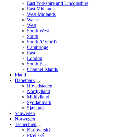
East Yorkshire and Lincolnshire
East Midlands
West Midlands
Wales
West
South West
South
South (Oxford)
Cambridge
East
London
South East
Channel Islands
Irland
Dänemark
Hovedstaden
Nordjylland
Midtjylland
Syddanmark
Sjælland
Schweden
Norwegen
Tschechien
Karlovarský
Plzeňský