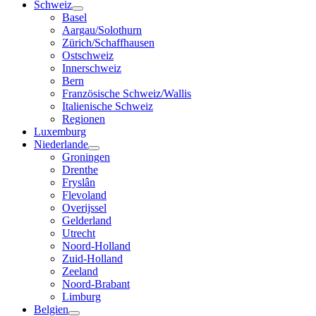
Schweiz
Basel
Aargau/Solothurn
Zürich/Schaffhausen
Ostschweiz
Innerschweiz
Bern
Französische Schweiz/Wallis
Italienische Schweiz
Regionen
Luxemburg
Niederlande
Groningen
Drenthe
Fryslân
Flevoland
Overijssel
Gelderland
Utrecht
Noord-Holland
Zuid-Holland
Zeeland
Noord-Brabant
Limburg
Belgien