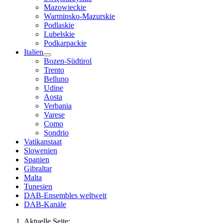
Mazowieckie
Warminsko-Mazurskie
Podlaskie
Lubelskie
Podkarpackie
Italien
Bozen-Südtirol
Trento
Belluno
Udine
Aosta
Verbania
Varese
Como
Sondrio
Vatikanstaat
Slowenien
Spanien
Gibraltar
Malta
Tunesien
DAB-Ensembles weltweit
DAB-Kanäle
Aktuelle Seite: