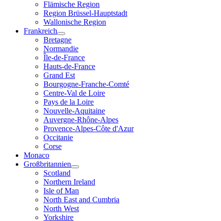
Flämische Region
Region Brüssel-Hauptstadt
Wallonische Region
Frankreich
Bretagne
Normandie
Île-de-France
Hauts-de-France
Grand Est
Bourgogne-Franche-Comté
Centre-Val de Loire
Pays de la Loire
Nouvelle-Aquitaine
Auvergne-Rhône-Alpes
Provence-Alpes-Côte d'Azur
Occitanie
Corse
Monaco
Großbritannien
Scotland
Northern Ireland
Isle of Man
North East and Cumbria
North West
Yorkshire