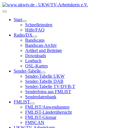
Start
Schnelleinstieg
Hilfe/FAQ
Radio/DX
Bandscans
Bandscan-Archiv
Artikel und Beiträge
Downloads
Logbuch
QSL-Karten
Sender-Tabelle
Sender-Tabelle UKW
Sender-Tabelle DAB
Sender-Tabelle TV/DVB-T
Senderfotos aus FMLIST
Senderdatenbank
FMLIST
FMLIST/Anwendungen
FMLIST-Länderübersicht
FMLIST-Glossar
FMSCAN
UKW/TV-Arbeitskreis