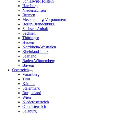
Schleswig-Holstein
Hamburg
Niedersachsen
Bremen
Mecklenburg-Vorpommern
Berlin/Brandenburg
Sachsen-Anhalt
Sachsen
Thüringen
Hessen
Nordrhein-Westfalen
Rheinland-Pfalz
Saarland
Baden-Württemberg
Bayern
Österreich
Vorarlberg
Tirol
Kärnten
Steiermark
Burgenland
Wien
Niederösterreich
Oberösterreich
Salzburg